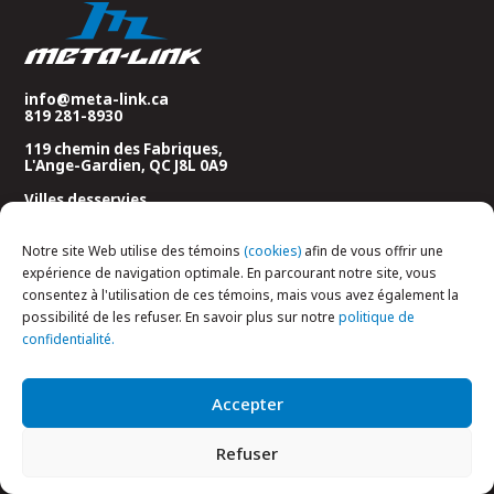
info@meta-link.ca
819 281-8930
119 chemin des Fabriques,
L'Ange-Gardien, QC J8L 0A9
Villes desservies
Nos machines
Notre site Web utilise des témoins
(cookies)
afin de vous offrir une
expérience de navigation optimale. En parcourant notre site, vous
consentez à l'utilisation de ces témoins, mais vous avez également la
possibilité de les refuser. En savoir plus sur notre
politique de
confidentialité.
Accepter
© 2026 Metalink. Tous droits réservés. Web Marketing | SEO référencement par
Refuser
Agence Pop Inc.
—
Politique de confidentialité